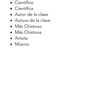
Científico
Científica
Autor de la clase
Autora de la clase
Más Chistoso
Más Chistosa
Artista
Múscio
Experto en Technología
Experta en Technología
Vantentía
Rayo de Sol
Positividad
Mejores Ideas
Siempre Puntual
El Más Generoso
La Más Generosa
Líder de la Clase
Mejor Oyente