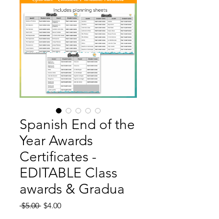
Spanish End of the
Year Awards
Certificates -
EDITABLE Class
awards & Gradua
Regular
Sale
 $5.00 
$4.00
Price
Price