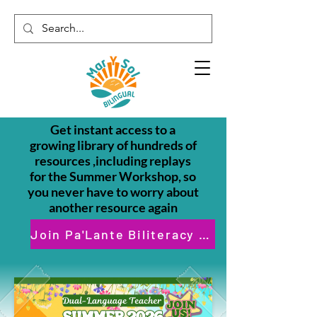
Get instant access to a
growing library of hundreds of
resources ,including replays
for the Summer Workshop, so
you never have to worry about
another resource again
Join Pa'Lante Biliteracy Membership for only $22/month- Cancel Anytime!