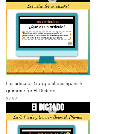
Los artículos Google Slides Spanish
grammar for El Dictado
Price
$7.99