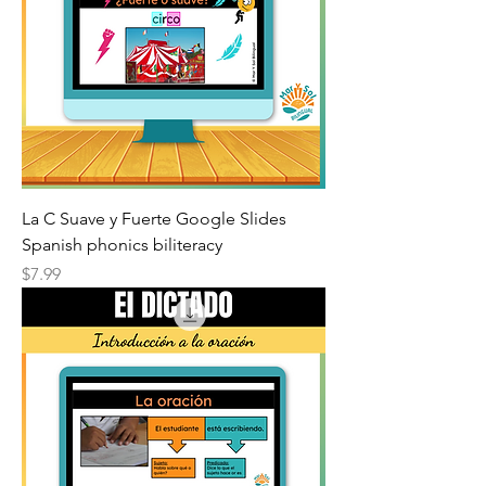
La C Suave y Fuerte Google Slides
Spanish phonics biliteracy
Price
$7.99