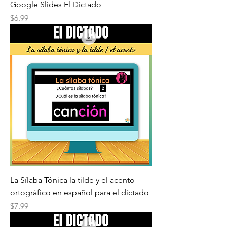
Google Slides El Dictado
Price
$6.99
La Sílaba Tónica la tilde y el acento
ortográfico en español para el dictado
Price
$7.99